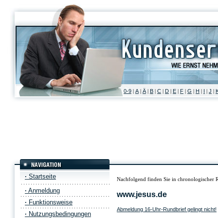
0-9
A
Ä
B
C
D
E
F
G
H
I
J
|
|
|
|
|
|
|
|
|
|
|
|
·
Startseite
Nachfolgend finden Sie in chronologischer 
·
Anmeldung
www.jesus.de
·
Funktionsweise
Abmeldung 16-Uhr-Rundbrief gelingt nicht!
·
Nutzungsbedingungen