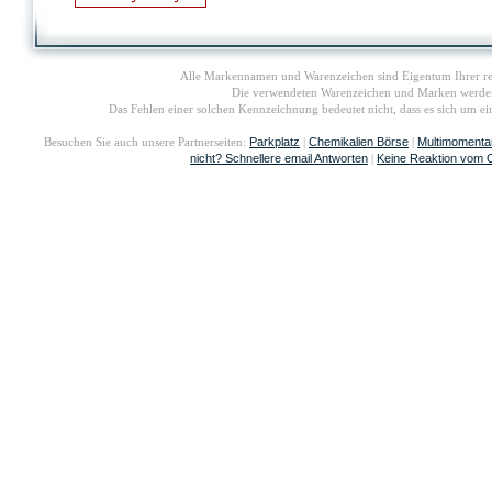
Alle Markennamen und Warenzeichen sind Eigentum Ihrer re
Die verwendeten Warenzeichen und Marken werden i
Das Fehlen einer solchen Kennzeichnung bedeutet nicht, dass es sich um 
Parkplatz
Chemikalien Börse
Multimomenta
Besuchen Sie auch unsere Partnerseiten:
|
|
nicht? Schnellere email Antworten
Keine Reaktion vom 
|