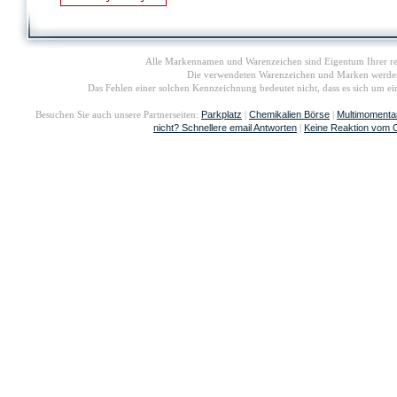
Alle Markennamen und Warenzeichen sind Eigentum Ihrer re
Die verwendeten Warenzeichen und Marken werden i
Das Fehlen einer solchen Kennzeichnung bedeutet nicht, dass es sich um 
Parkplatz
Chemikalien Börse
Multimomenta
Besuchen Sie auch unsere Partnerseiten:
|
|
nicht? Schnellere email Antworten
Keine Reaktion vom 
|