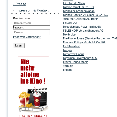
T-Online.de Shop
·
Presse
Talkline GmbH & Co. KG
·
Impressum & Kontakt
Techniker Krankenkasse
TechnikService 24 GmbH & Co. KG
Benutzername:
telco-tec Galliardo AG Berlin
TELDAFAX
Telecolumbus / ewt multimedia
Passwort:
TELESHOP Versandhandels AG
Textbroker
Passwort vergessen?
ThePhoneHouse (Service Partner von T-Mo
Thomas Philipps GmbH & Co. KG
TNS Infratest
Tolingo
Tomorrow Focus
Topvision Luxembourg S.A.
Travel House Media
trellix.de
Trigami