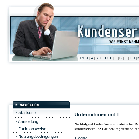
0-9
A
Ä
B
C
D
E
F
G
H
I
J
|
|
|
|
|
|
|
|
|
|
|
|
·
Startseite
Unternehmen mit T
·
Anmeldung
Nachfolgend finden Sie in alphabetischer R
·
Funktionsweise
kundenserviceTEST.de bereits getestet wurde
·
Nutzungsbedingungen
T-Mobile