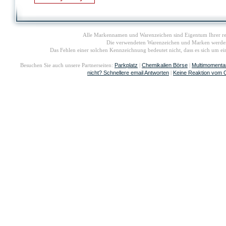
Alle Markennamen und Warenzeichen sind Eigentum Ihrer re
Die verwendeten Warenzeichen und Marken werden i
Das Fehlen einer solchen Kennzeichnung bedeutet nicht, dass es sich um 
Parkplatz
Chemikalien Börse
Multimomenta
Besuchen Sie auch unsere Partnerseiten:
|
|
nicht? Schnellere email Antworten
Keine Reaktion vom 
|