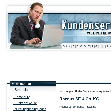
0-9
A
Ä
B
C
D
E
F
G
H
I
J
|
|
|
|
|
|
|
|
|
|
|
|
·
Startseite
Nachfolgend finden Sie in chronologischer 
·
Anmeldung
Rhenus SE & Co. KG
·
Funktionsweise
Nutzloses Sendungs-Tracking
·
Nutzungsbedingungen