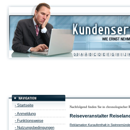
0-9
A
Ä
B
C
D
E
F
G
H
I
J
|
|
|
|
|
|
|
|
|
|
|
|
·
Startseite
Nachfolgend finden Sie in chronologischer 
·
Anmeldung
Reiseveranstalter Reisela
·
Funktionsweise
Reklamation Kuraufenthalt in Swinnemünde
·
Nutzungsbedingungen