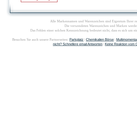
Alle Markennamen und Warenzeichen sind Eigentum Ihrer re
Die verwendeten Warenzeichen und Marken werden i
Das Fehlen einer solchen Kennzeichnung bedeutet nicht, dass es sich um 
Parkplatz
Chemikalien Börse
Multimomenta
Besuchen Sie auch unsere Partnerseiten:
|
|
nicht? Schnellere email Antworten
Keine Reaktion vom 
|