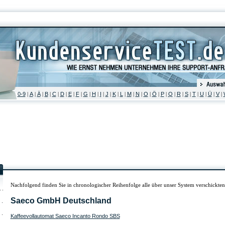
0-9
A
Ä
B
C
D
E
F
G
H
I
J
K
L
M
N
O
Ö
P
Q
R
S
T
U
Ü
V
|
|
|
|
|
|
|
|
|
|
|
|
|
|
|
|
|
|
|
|
|
|
|
|
|
|
Nachfolgend finden Sie in chronologischer Reihenfolge alle über unser System verschickt
Saeco GmbH Deutschland
Kaffeevollautomat Saeco Incanto Rondo SBS