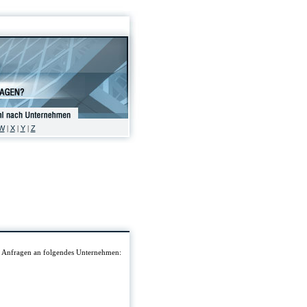
W
X
Y
Z
|
|
|
en Anfragen an folgendes Unternehmen: