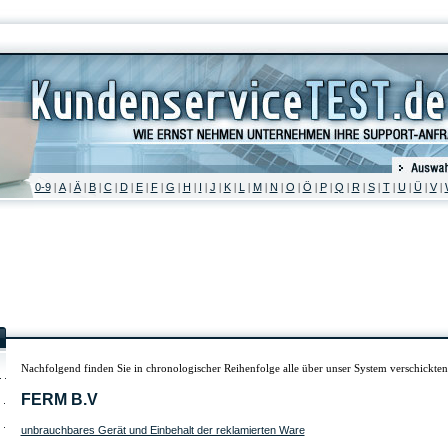
0-9
A
Ä
B
C
D
E
F
G
H
I
J
K
L
M
N
O
Ö
P
Q
R
S
T
U
Ü
V
|
|
|
|
|
|
|
|
|
|
|
|
|
|
|
|
|
|
|
|
|
|
|
|
|
|
Nachfolgend finden Sie in chronologischer Reihenfolge alle über unser System verschickt
FERM B.V
unbrauchbares Gerät und Einbehalt der reklamierten Ware