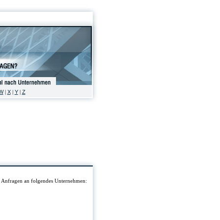
W
X
Y
Z
|
|
|
en Anfragen an folgendes Unternehmen: