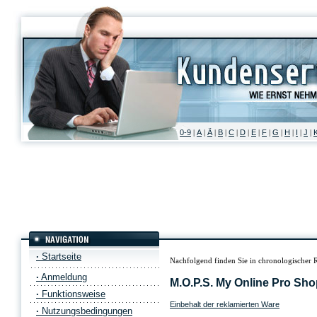
0-9
A
Ä
B
C
D
E
F
G
H
I
J
|
|
|
|
|
|
|
|
|
|
|
|
·
Startseite
Nachfolgend finden Sie in chronologischer 
·
Anmeldung
M.O.P.S. My Online Pro Sho
·
Funktionsweise
Einbehalt der reklamierten Ware
·
Nutzungsbedingungen