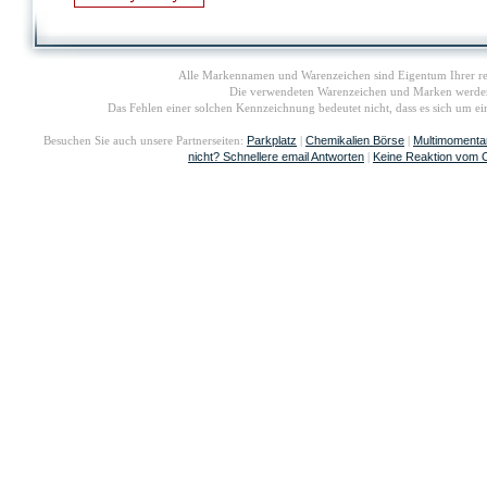
Alle Markennamen und Warenzeichen sind Eigentum Ihrer re
Die verwendeten Warenzeichen und Marken werden i
Das Fehlen einer solchen Kennzeichnung bedeutet nicht, dass es sich um 
Parkplatz
Chemikalien Börse
Multimomenta
Besuchen Sie auch unsere Partnerseiten:
|
|
nicht? Schnellere email Antworten
Keine Reaktion vom 
|