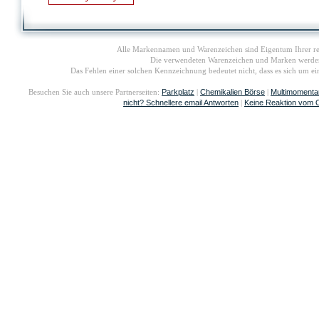
Alle Markennamen und Warenzeichen sind Eigentum Ihrer re
Die verwendeten Warenzeichen und Marken werden i
Das Fehlen einer solchen Kennzeichnung bedeutet nicht, dass es sich um 
Parkplatz
Chemikalien Börse
Multimomenta
Besuchen Sie auch unsere Partnerseiten:
|
|
nicht? Schnellere email Antworten
Keine Reaktion vom 
|