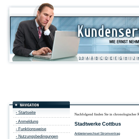
0-9
A
Ä
B
C
D
E
F
G
H
I
J
|
|
|
|
|
|
|
|
|
|
|
|
·
Startseite
Nachfolgend finden Sie in chronologischer 
·
Anmeldung
Stadtwerke Cottbus
·
Funktionsweise
Anbieterwechsel Stromvertrag
·
Nutzungsbedingungen