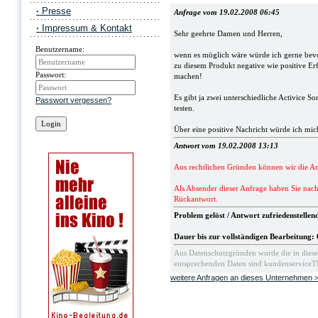
·
Presse
Anfrage vom 19.02.2008 06:45
·
Impressum & Kontakt
Sehr geehrte Damen und Herren,
Benutzername:
wenn es möglich wäre würde ich gerne bevor
zu diesem Produkt negative wie positive Er
Passwort:
machen!
Es gibt ja zwei unterschiedliche Activice 
Passwort vergessen?
testen.
Über eine positive Nachricht würde ich mic
Antwort vom 19.02.2008 13:13
Aus rechtlichen Gründen können wir die Ant
Als Absender dieser Anfrage haben Sie nac
Rückantwort.
Problem gelöst / Antwort zufriedenstelle
Dauer bis zur vollständigen Bearbeitung:
Aus Datenschutzgründen wurde die in diese
entsprechenden Daten sind kundenserviceT
weitere Anfragen an dieses Unternehmen 