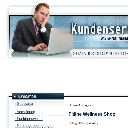
0-9
A
Ä
B
C
D
E
F
G
H
I
J
|
|
|
|
|
|
|
|
|
|
|
|
·
Startseite
Unsere Anfrage an:
·
Anmeldung
Fitline Wellness Shop
·
Funktionsweise
Betreff:
Probepackung
·
Nutzungsbedingungen