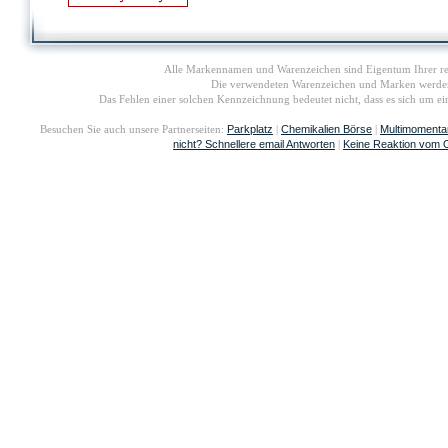
Alle Markennamen und Warenzeichen sind Eigentum Ihrer re
Die verwendeten Warenzeichen und Marken werden i
Das Fehlen einer solchen Kennzeichnung bedeutet nicht, dass es sich um 
Parkplatz
Chemikalien Börse
Multimomenta
Besuchen Sie auch unsere Partnerseiten:
|
|
nicht? Schnellere email Antworten
Keine Reaktion vom 
|