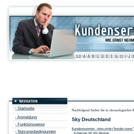
0-9
A
Ä
B
C
D
E
F
G
H
I
J
|
|
|
|
|
|
|
|
|
|
|
|
·
Startseite
Nachfolgend finden Sie in chronologischer 
·
Anmeldung
Sky Deutschland
·
Funktionsweise
Kundennummer: <img style="border:none;" 
·
Nutzungsbedingungen
- Fehlende WLAN-Module