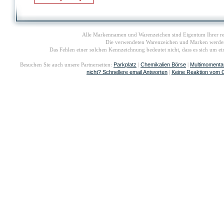
Alle Markennamen und Warenzeichen sind Eigentum Ihrer re
Die verwendeten Warenzeichen und Marken werden i
Das Fehlen einer solchen Kennzeichnung bedeutet nicht, dass es sich um 
Parkplatz
Chemikalien Börse
Multimomenta
Besuchen Sie auch unsere Partnerseiten:
|
|
nicht? Schnellere email Antworten
Keine Reaktion vom 
|