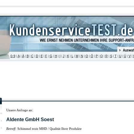
0-9
A
Ä
B
C
D
E
F
G
H
I
J
K
L
M
N
O
Ö
P
Q
R
S
T
U
Ü
V
|
|
|
|
|
|
|
|
|
|
|
|
|
|
|
|
|
|
|
|
|
|
|
|
|
|
Unsere Anfrage an:
Aldente GmbH Soest
Betreff:
Schimmel trotz MHD / Qualität Ihrer Produkte