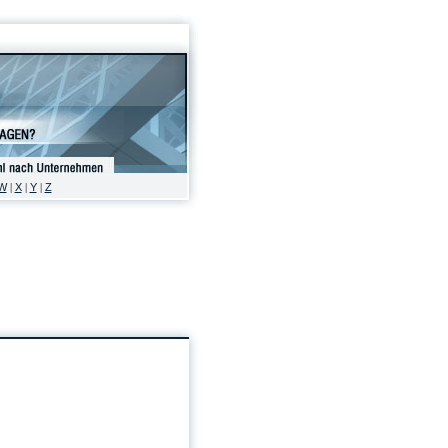
W
X
Y
Z
|
|
|